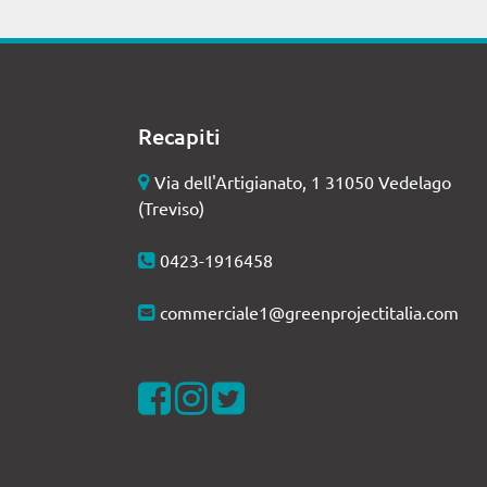
Recapiti
Via dell'Artigianato, 1 31050 Vedelago
(Treviso)
0423-1916458
commerciale1@greenprojectitalia.com
Visualizza la nostra pagina Facebook
Visualizza il nostro profilo Instagra
Visualizza il nostro profilo Twit