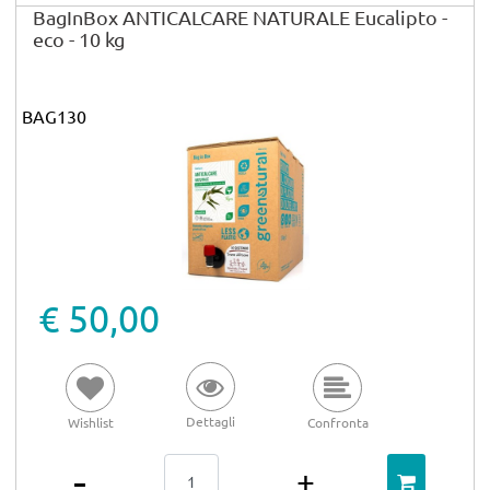
BagInBox ANTICALCARE NATURALE Eucalipto -
eco - 10 kg
BAG130
€ 50,00
Dettagli
Wishlist
Confronta
Quantità