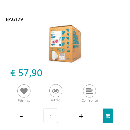
BAG129
€ 57,90
Dettagli
Wishlist
Confronta
Quantità