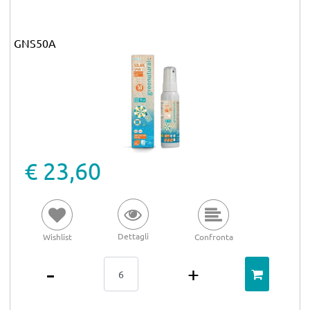
GNS50A
€ 23,60
Dettagli
Wishlist
Confronta
Quantità